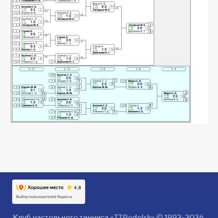
Клуб настольного тенниса «TTPodolsk» © 1992-2026.